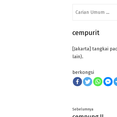
Search
for:
cempurit
[Jakarta] tangkai p
lain).
berkongsi
Post
Previous
Sebelumnya
cempung II
post: