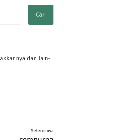
rakkannya dan lain-
Next
Seterusnya
cempurna
post: