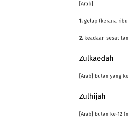
[Arab]
1.
gelap (kerana ribu
2.
keadaan sesat tan
Zulkaedah
[Arab] bulan yang k
Zulhijah
[Arab] bulan ke-12 (