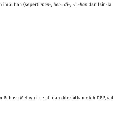
 imbuhan (seperti
men-
,
ber-
,
di-
,
-i
,
-kan
dan lain-lai
n Bahasa Melayu itu sah dan diterbitkan oleh DBP, i