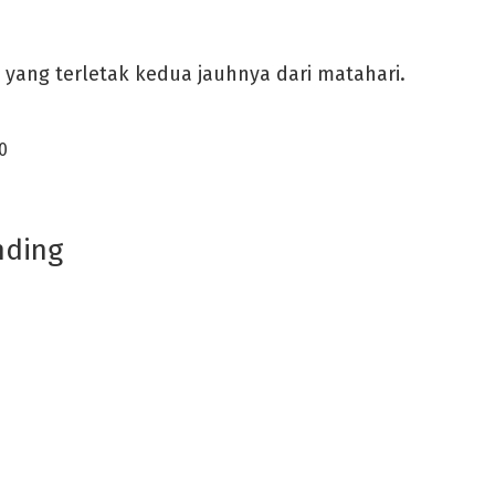
t yang terletak kedua jauhnya dari matahari.
0
nding