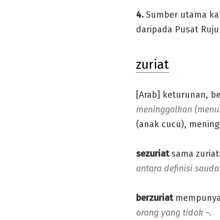
4.
Sumber utama kam
daripada Pusat Ruju
zuriat
[Arab] keturunan, b
meninggalkan (menu
(anak cucu), mening
sezuriat
sama zuriat
antara definisi saud
berzuriat
mempunyai 
orang yang tidak ~.