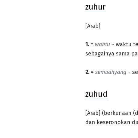
zuhur
[Arab]
1.
=
waktu ~
waktu te
sebagainya sama pa
2.
=
sembahyang ~
se
zuhud
[Arab] (berkenaan (
dan keseronokan du