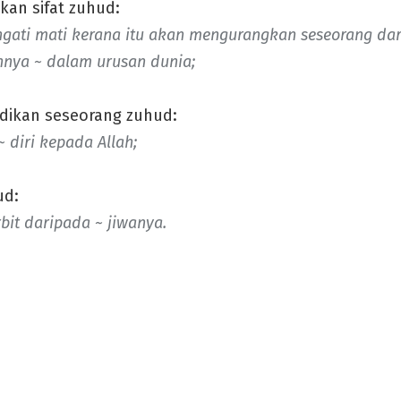
an sifat zuhud:
gati mati kerana itu akan mengurangkan seseorang da
nnya ~
dalam urusan dunia;
ikan seseorang zuhud:
diri kepada Allah;
ud:
rbit daripada ~ jiwanya.