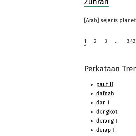
Zuhrah
[Arab] sejenis plane
Posts
1
2
3
…
3,42
pagination
Perkataan Tre