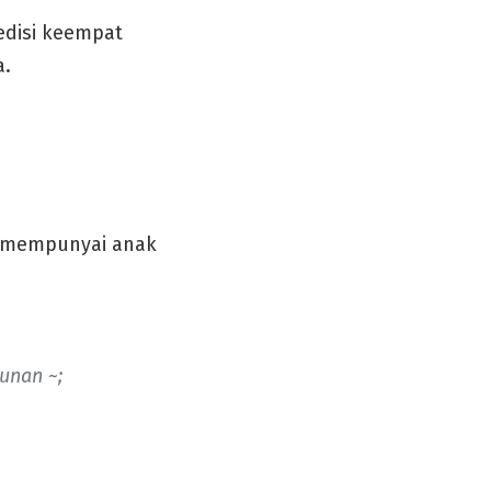
disi keempat
a.
 mempunyai anak
unan ~;