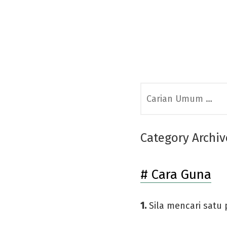
Skip
to
content
Search
for:
Category Archiv
# Cara Guna
1.
Sila mencari satu