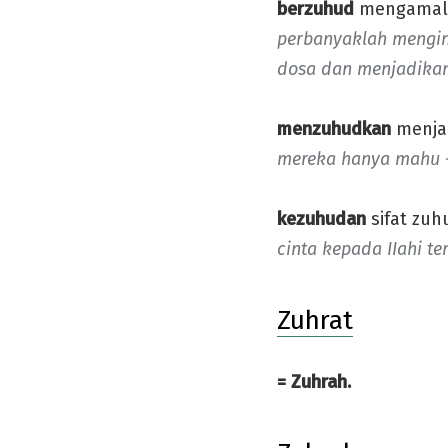
berzuhud
mengamalk
perbanyaklah mengin
dosa dan menjadika
menzuhudkan
menjad
mereka hanya mahu ~ 
kezuhudan
sifat zuh
cinta kepada IIahi te
Zuhrat
= Zuhrah.