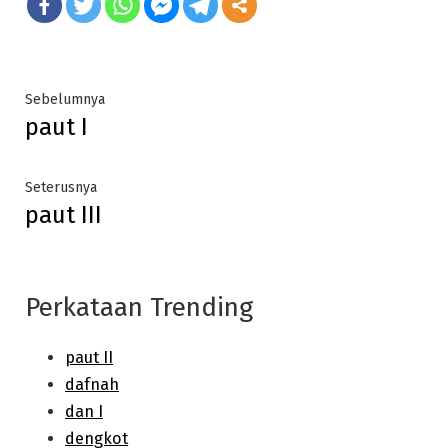
Post
Previous
Sebelumnya
paut I
post:
navigation
Next
Seterusnya
paut III
post:
Perkataan Trending