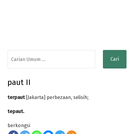
Search
for:
paut II
terpaut
[Jakarta] perbezaan, selisih;
tepaut.
berkongsi