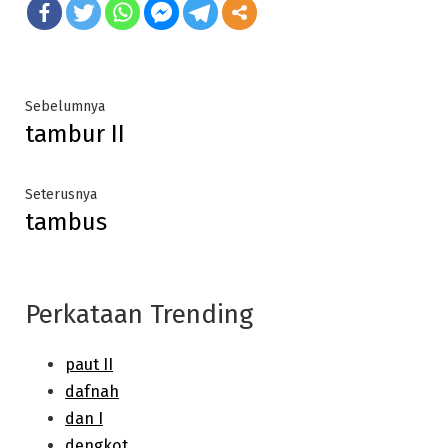
Post
Previous
Sebelumnya
tambur II
post:
navigation
Next
Seterusnya
tambus
post:
Perkataan Trending