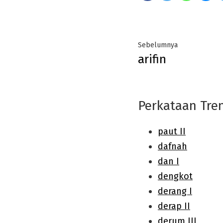
Post
Previous
Sebelumnya
arifin
navigation
post:
Perkataan Tre