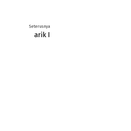
Next
Seterusnya
arik I
post: