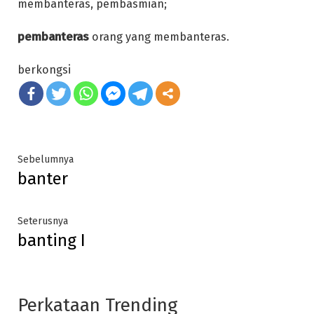
membanteras, pembasmian;
pembanteras
orang yang membanteras.
berkongsi
Post
Previous
Sebelumnya
banter
post:
navigation
Next
Seterusnya
banting I
post:
Perkataan Trending