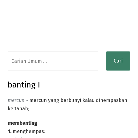
Search
for:
banting I
mercun ~
mercun yang berbunyi kalau dihempaskan
ke tanah;
membanting
1.
menghempas: