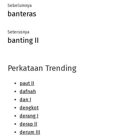
Post
Previous
Sebelumnya
banteras
post:
navigation
Next
Seterusnya
banting II
post:
Perkataan Trending