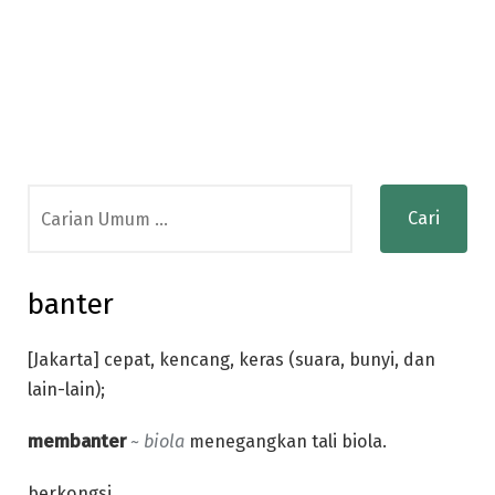
Search
for:
banter
[Jakarta] cepat, kencang, keras (suara, bunyi, dan
lain-lain);
membanter
~ biola
menegangkan tali biola.
berkongsi