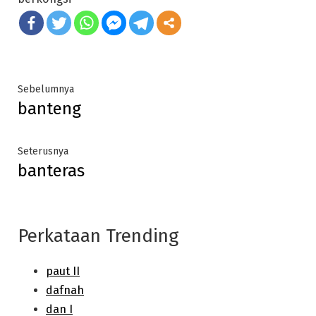
Post
Previous
Sebelumnya
banteng
post:
navigation
Next
Seterusnya
banteras
post:
Perkataan Trending