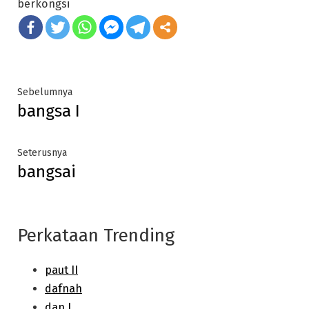
berkongsi
Post
Previous
Sebelumnya
bangsa I
post:
navigation
Next
Seterusnya
bangsai
post:
Perkataan Trending