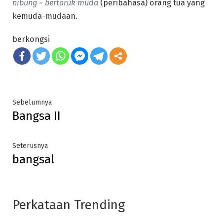
nibung ~ bertaruk muda
(peribahasa) orang tua yang
kemuda-mudaan.
berkongsi
Post
Previous
Sebelumnya
Bangsa II
post:
navigation
Next
Seterusnya
bangsal
post:
Perkataan Trending