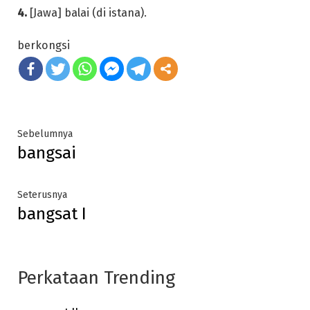
4.
[Jawa] balai (di istana).
berkongsi
Post
Previous
Sebelumnya
bangsai
post:
navigation
Next
Seterusnya
bangsat I
post:
Perkataan Trending