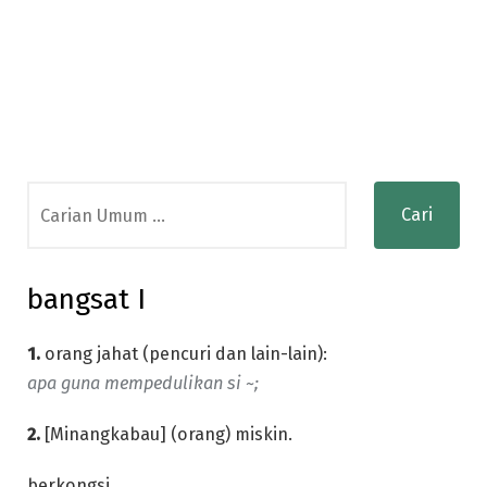
Search
for:
bangsat I
1.
orang jahat (pencuri dan lain-lain):
apa guna mempedulikan si ~;
2.
[Minangkabau] (orang) miskin.
berkongsi