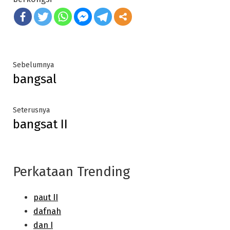
Post
Previous
Sebelumnya
bangsal
post:
navigation
Next
Seterusnya
bangsat II
post:
Perkataan Trending