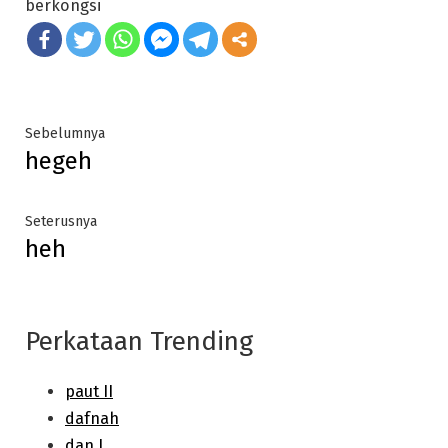
berkongsi
Post
Previous
Sebelumnya
hegeh
post:
navigation
Next
Seterusnya
heh
post:
Perkataan Trending