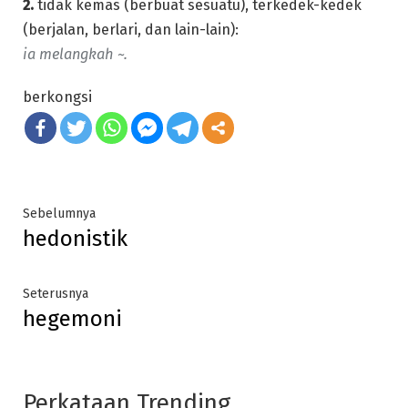
2.
tidak kemas (berbuat sesuatu), terkedek-kedek
(berjalan, berlari, dan lain-lain):
ia melangkah ~.
berkongsi
Post
Previous
Sebelumnya
hedonistik
post:
navigation
Next
Seterusnya
hegemoni
post:
Perkataan Trending