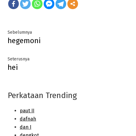
Post
Previous
Sebelumnya
hegemoni
post:
navigation
Next
Seterusnya
hei
post:
Perkataan Trending