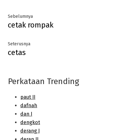
Post
Previous
Sebelumnya
cetak rompak
post:
navigation
Next
Seterusnya
cetas
post:
Perkataan Trending