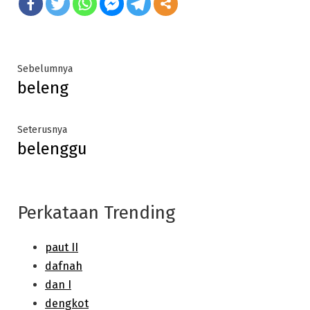
Post
Previous
Sebelumnya
beleng
post:
navigation
Next
Seterusnya
belenggu
post:
Perkataan Trending