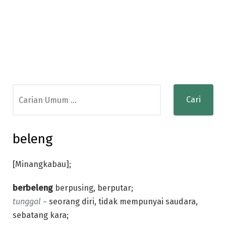
Search
for:
beleng
[Minangkabau];
berbeleng
berpusing, berputar;
tunggal ~
seorang diri, tidak mempunyai saudara,
sebatang kara;