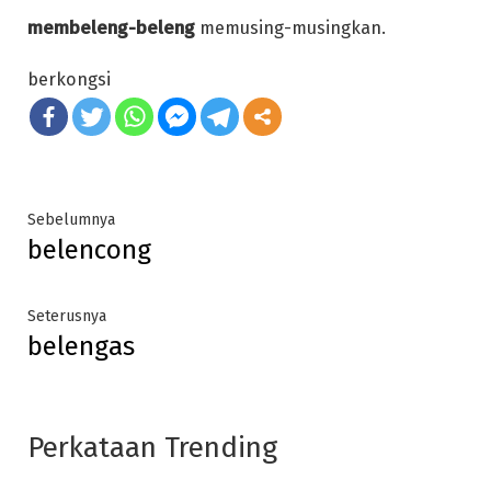
membeleng-beleng
memusing-musingkan.
berkongsi
Post
Previous
Sebelumnya
belencong
post:
navigation
Next
Seterusnya
belengas
post:
Perkataan Trending