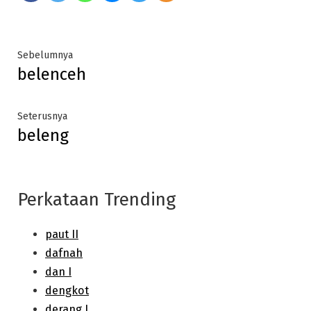
Post
Previous
Sebelumnya
belenceh
post:
navigation
Next
Seterusnya
beleng
post:
Perkataan Trending