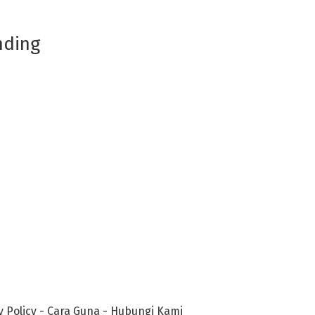
nding
y Policy
-
Cara Guna
-
Hubungi Kami