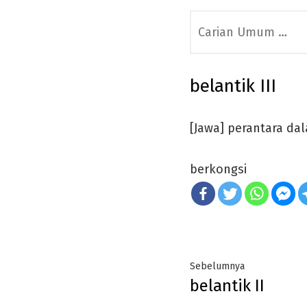
Search
for:
belantik III
[Jawa] perantara dal
berkongsi
Post
Previous
Sebelumnya
belantik II
navigation
post: