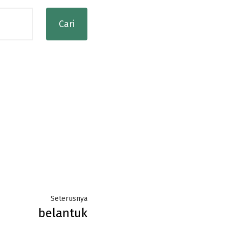
Next
Seterusnya
belantuk
post: