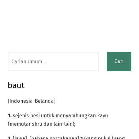
Search
for:
baut
[Indonesia-Belanda]
1.
sejenis besi untuk menyambungkan kayu
(memutar skru dan lain-lain);
2.
[Jawa], [bahasa percakapan] tukang pukul (yang