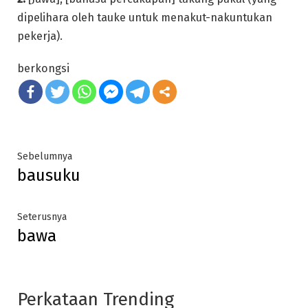
dipelihara oleh tauke untuk menakut-nakuntukan
pekerja).
berkongsi
Post
Previous
Sebelumnya
bausuku
post:
navigation
Next
Seterusnya
bawa
post:
Perkataan Trending