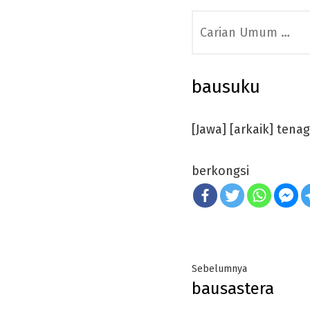
Search
for:
bausuku
[Jawa] [arkaik] tena
berkongsi
Post
Previous
Sebelumnya
bausastera
navigation
post: