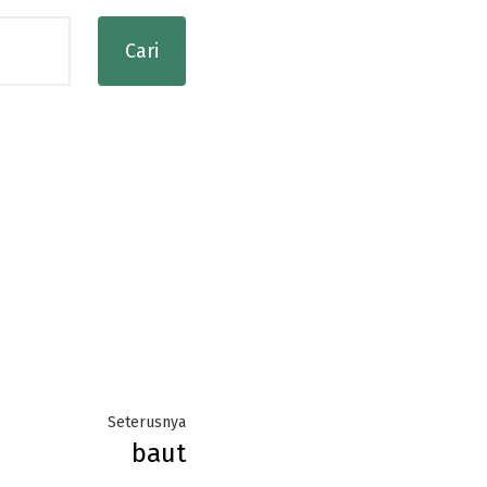
Next
Seterusnya
baut
post: