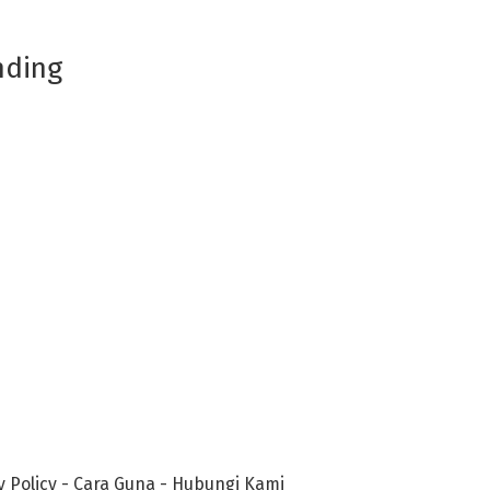
nding
y Policy
-
Cara Guna
-
Hubungi Kami