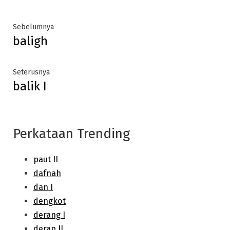
Post
Previous
Sebelumnya
baligh
post:
navigation
Next
Seterusnya
balik I
post:
Perkataan Trending