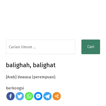
Search
for:
balighah, balighat
[Arab] dewasa (perempuan).
berkongsi