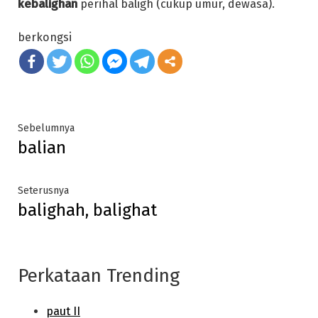
kebalighan
perihal baligh (cukup umur, dewasa).
berkongsi
Post
Previous
Sebelumnya
balian
post:
navigation
Next
Seterusnya
balighah, balighat
post:
Perkataan Trending