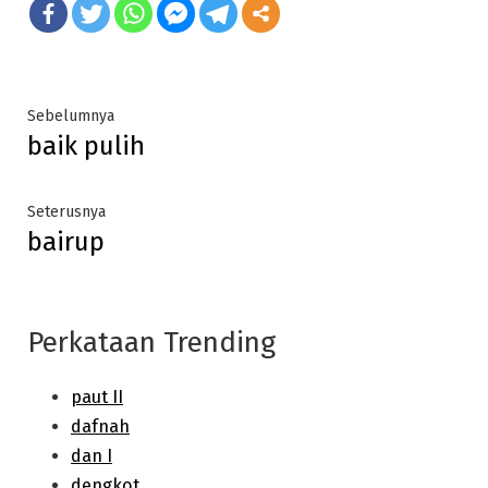
Post
Previous
Sebelumnya
baik pulih
post:
navigation
Next
Seterusnya
bairup
post:
Perkataan Trending