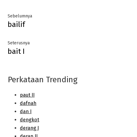
Post
Previous
Sebelumnya
bailif
post:
navigation
Next
Seterusnya
bait I
post:
Perkataan Trending