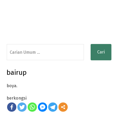
Search
for:
bairup
boya.
berkongsi