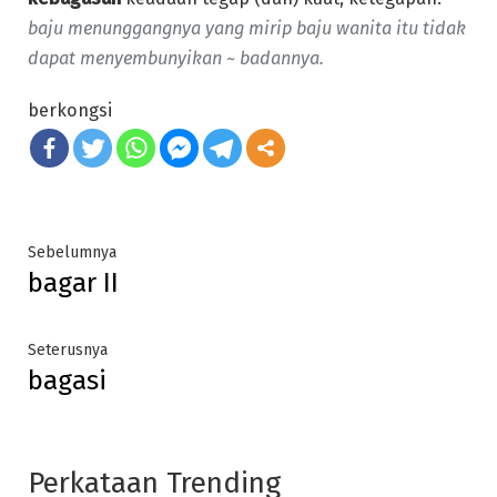
baju menunggangnya yang mirip baju wanita itu tidak
dapat menyembunyikan ~ badannya.
berkongsi
Post
Previous
Sebelumnya
bagar II
post:
navigation
Next
Seterusnya
bagasi
post:
Perkataan Trending