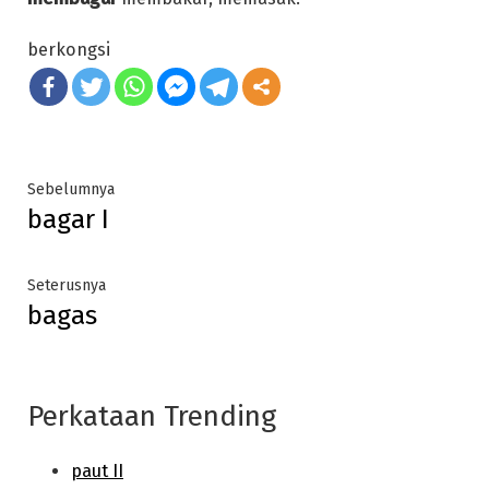
berkongsi
Post
Previous
Sebelumnya
bagar I
post:
navigation
Next
Seterusnya
bagas
post:
Perkataan Trending