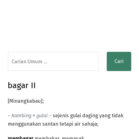
Search
for:
bagar II
[Minangkabau];
~ kambing
=
gulai ~
sejenis gulai daging yang tidak
menggunakan santan tetapi air sahaja;
membagar
membakar, memasak.