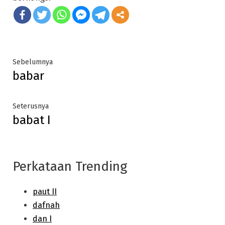
Post
Previous
Sebelumnya
babar
post:
navigation
Next
Seterusnya
babat I
post:
Perkataan Trending