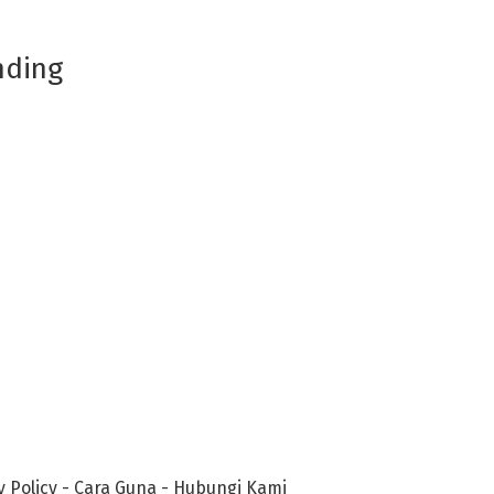
nding
y Policy
-
Cara Guna
-
Hubungi Kami