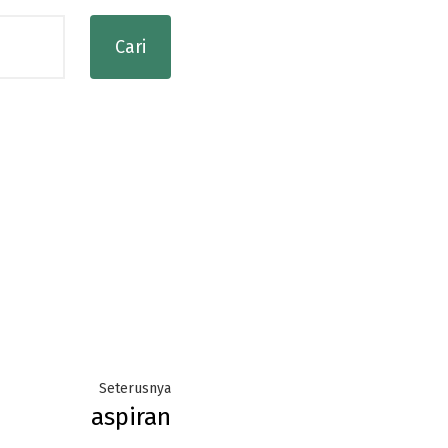
Next
Seterusnya
aspiran
post: