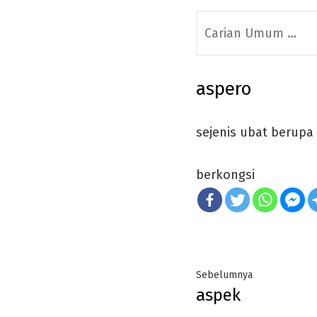
Search
for:
aspero
sejenis ubat berupa 
berkongsi
Post
Previous
Sebelumnya
aspek
navigation
post: