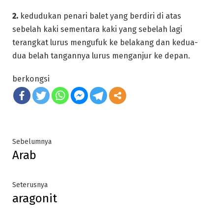
2.
kedudukan penari balet yang berdiri di atas
sebelah kaki sementara kaki yang sebelah lagi
terangkat lurus mengufuk ke belakang dan kedua-
dua belah tangannya lurus menganjur ke depan.
berkongsi
Post
Previous
Sebelumnya
Arab
post:
navigation
Next
Seterusnya
aragonit
post: