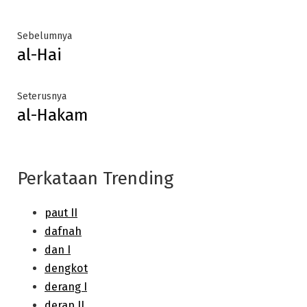
Post
Previous
Sebelumnya
al-Hai
post:
navigation
Next
Seterusnya
al-Hakam
post:
Perkataan Trending