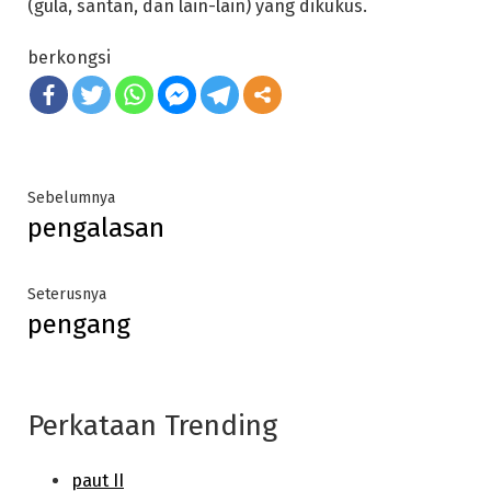
(gula, santan, dan lain-lain) yang dikukus.
berkongsi
Post
Previous
Sebelumnya
pengalasan
post:
navigation
Next
Seterusnya
pengang
post:
Perkataan Trending