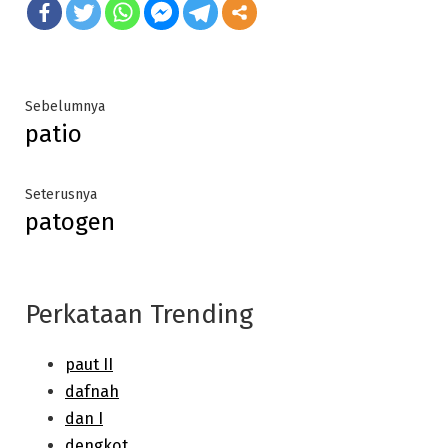
Post
Previous
Sebelumnya
patio
post:
navigation
Next
Seterusnya
patogen
post:
Perkataan Trending