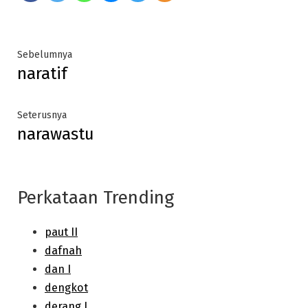
Post
Previous
Sebelumnya
naratif
post:
navigation
Next
Seterusnya
narawastu
post:
Perkataan Trending