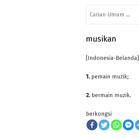
Search
for:
musikan
[Indonesia-Belanda]
1.
pemain muzik;
2.
bermain muzik.
berkongsi