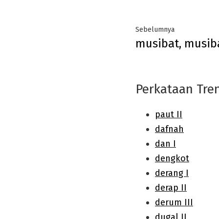
Post
Previous
Sebelumnya
musibat, musib
navigation
post:
Perkataan Tre