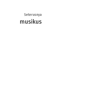
Next
Seterusnya
musikus
post: