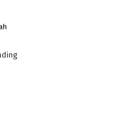
ah
nding