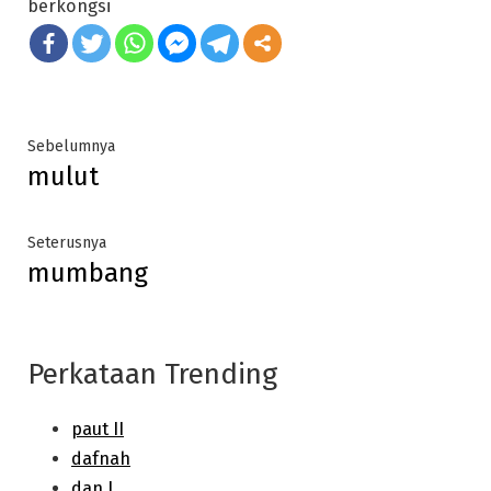
berkongsi
Post
Previous
Sebelumnya
mulut
post:
navigation
Next
Seterusnya
mumbang
post:
Perkataan Trending