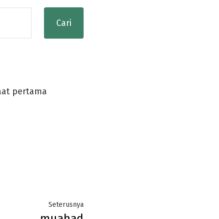
aat pertama
Next
Seterusnya
muahad
post: