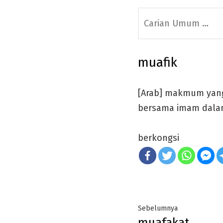
Search
for:
muafik
[Arab] makmum yang
bersama imam dalam
berkongsi
Post
Previous
Sebelumnya
muafakat
post: