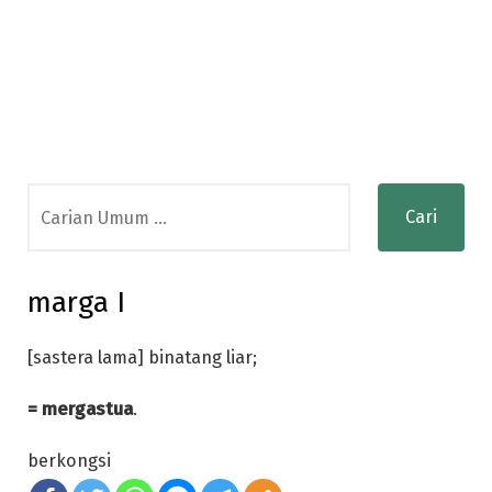
Search
for:
marga I
[sastera lama] binatang liar;
= mergastua
.
berkongsi