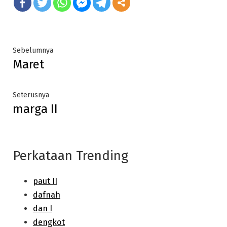
Post
Previous
Sebelumnya
Maret
post:
navigation
Next
Seterusnya
marga II
post:
Perkataan Trending