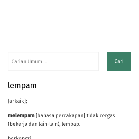
Search
for:
lempam
[arkaik];
melempam
[bahasa percakapan] tidak cergas
(bekerja dan lain-lain), lembap.
berkongsi