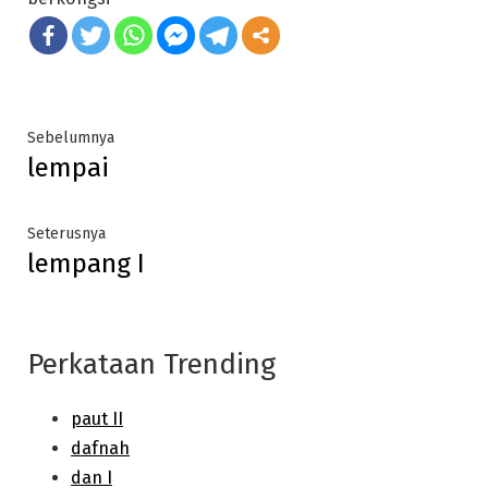
Post
Previous
Sebelumnya
lempai
post:
navigation
Next
Seterusnya
lempang I
post:
Perkataan Trending