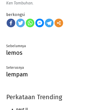
Ken Tambuhan.
berkongsi
Post
Previous
Sebelumnya
lemos
post:
navigation
Next
Seterusnya
lempam
post:
Perkataan Trending