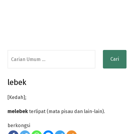
Search
for:
lebek
[Kedah];
melebek
terlipat (mata pisau dan lain-lain).
berkongsi