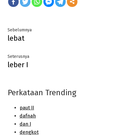
Post
Previous
Sebelumnya
lebat
post:
navigation
Next
Seterusnya
leber I
post:
Perkataan Trending