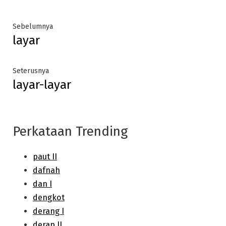
Post
Previous
Sebelumnya
layar
post:
navigation
Next
Seterusnya
layar-layar
post:
Perkataan Trending