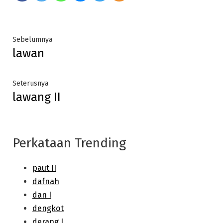
Post
Previous
Sebelumnya
lawan
post:
navigation
Next
Seterusnya
lawang II
post:
Perkataan Trending