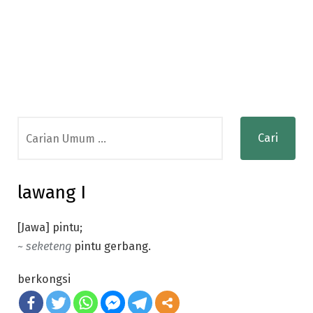
Search
for:
lawang I
[Jawa] pintu;
~ seketeng
pintu gerbang.
berkongsi