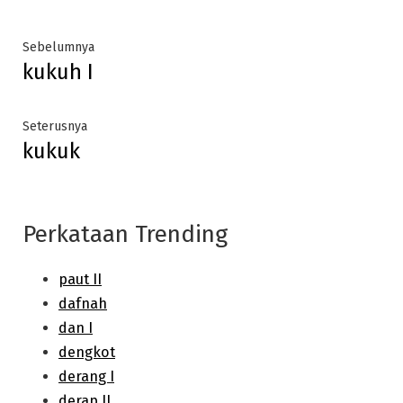
Post
Previous
Sebelumnya
kukuh I
post:
navigation
Next
Seterusnya
kukuk
post:
Perkataan Trending