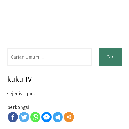
Search
for:
kuku IV
sejenis siput.
berkongsi