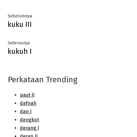
Post
Previous
Sebelumnya
kuku III
post:
navigation
Next
Seterusnya
kukuh I
post:
Perkataan Trending