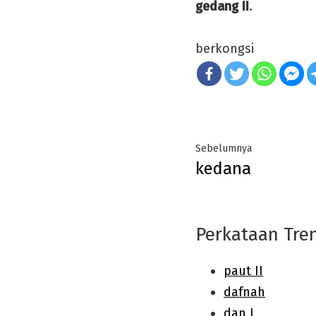
gedang II
.
berkongsi
Post
Previous
Sebelumnya
kedana
navigation
post:
Perkataan Tre