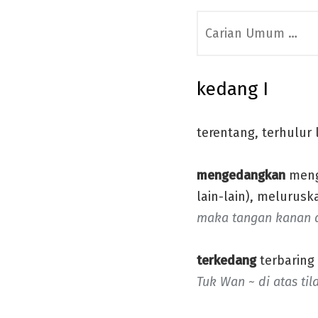
Search
for:
kedang I
terentang, terhulur 
mengedangkan
mengh
lain-lain), melurusk
maka tangan kanan 
terkedang
terbaring 
Tuk Wan ~ di atas ti