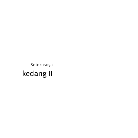
Next
Seterusnya
kedang II
post: