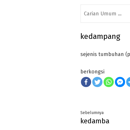
Search
for:
kedampang
sejenis tumbuhan (p
berkongsi
Post
Previous
Sebelumnya
kedamba
navigation
post: