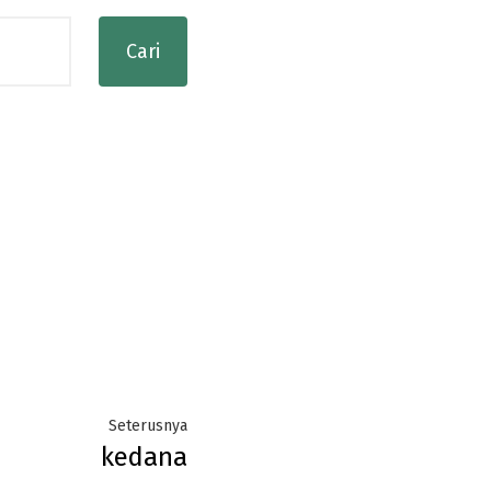
Next
Seterusnya
kedana
post: