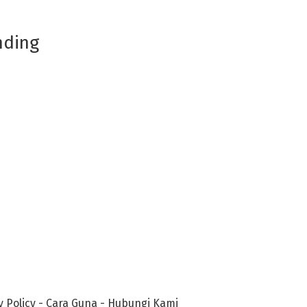
nding
y Policy
-
Cara Guna
-
Hubungi Kami