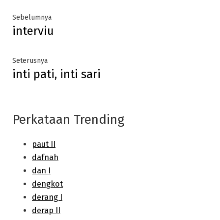
Post
Previous
Sebelumnya
interviu
post:
navigation
Next
Seterusnya
inti pati, inti sari
post:
Perkataan Trending