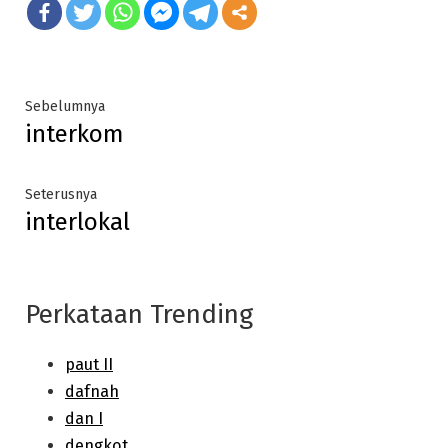
Post
Previous
Sebelumnya
interkom
post:
navigation
Next
Seterusnya
interlokal
post:
Perkataan Trending